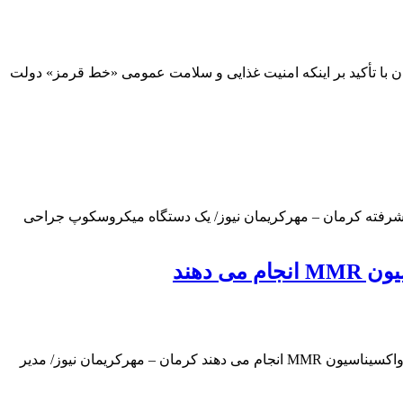
 با تأکید بر اینکه امنیت غذایی و سلامت عمومی «خط قرمز» دولت
یشرفته کرمان – مهرکریمان نیوز/ یک دستگاه میکروسکوپ جراحی
دهند
در راستای ارتقاء شاخص واکسیناسیون تکمیلیMMR : پنج مرکز خدمات جامع سلامت مرکز بهداشت شهرستان کرمان در شیفت عصر نیز واکسیناسیون MMR انجام می دهند کرمان – مهرکریمان نیوز/ مدیر