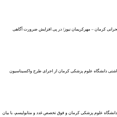
بحرانی کرمان – مهرکریمان نیوز/ در پی افزایش ضرورت آگاهی
خبر داد؛ آغاز اجرای طرح واکسیناسیون تکمیلی فلج اطفال در کرمان از ۲۰ دی‌ماه معاون بهداشتی دانشگاه علوم پزشکی کرمان از اجرای طرح واکسیناسیون
کرمان- مهرکریمان نیوز/ عضو هیات علمی دانشگاه علوم پزشکی کرمان و فوق تخصص غدد و متابولیسم، با بیان