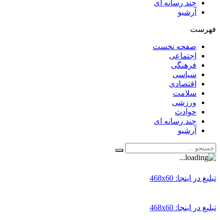
چند رسانه ای
آرشیو
فهرست
صفحه نخست
اجتماعی
فرهنگی
سیاسی
اقتصادی
سلامت
ورزشی
حوادث
چند رسانه ای
آرشیو
تبلیغ در اینجا: 468x60
تبلیغ در اینجا: 468x60