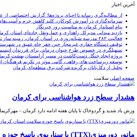
آخرین اخبار
از مطالبه‌گری رسانه تا احیای پروژه‌ها؛ گزارش اختصاصی از 
سرمایه‌گذاری در آموزش کودکان، کلید کاهش جرم و آسیب‌های
پیام استاندار کرمان به مناسبت روز خبرنگار
بازدید میدانی مدیرکل راهداری و حمل‌ونقل جاده‌ای استان کرم
فعالیت ۲۸۲ مدرسه شبانه‌روزی در استان کرمان، زمینه ساز تحقق عدالت آموزشی است
توقیف دستگاه حفاری غیرمجاز حین حفر چاه عمیق در شهرستا
تسهیلگری در خصوص طرح حیوان درمانی برای فرزندان اتیسم
پروژه ایجاد جنگل دست‌کاشت در مسیر آرامستان بهشت کریمان 
توسعه زیرساخت های رفاهی، گامی موثر در تکریم فرهنگیان 
تجلیل از دکل‌بانان برگزیده شرکت برق منطقه‌ای کرمان
صفحه اصلی
سلامت
هشدار سطح زرد هواشناسی برای کرمان
وزش باد شدید و گردوخاک تا پایان هفته ادامه دارد کرمان – مهرکریمان
مانور دورمیزی(TTX) با سناریوی پاسخ حوزه سلامت استان کرمان در شرایط بحران