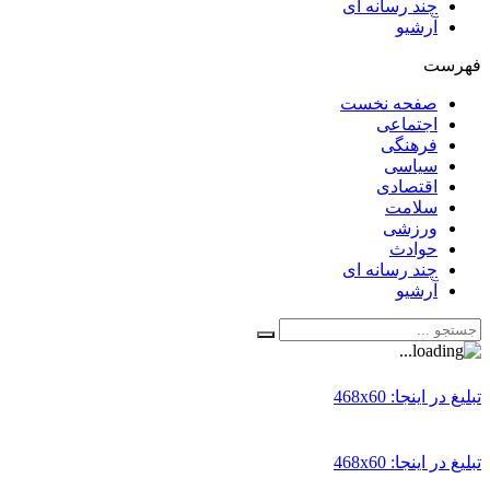
چند رسانه ای
آرشیو
فهرست
صفحه نخست
اجتماعی
فرهنگی
سیاسی
اقتصادی
سلامت
ورزشی
حوادث
چند رسانه ای
آرشیو
تبلیغ در اینجا: 468x60
تبلیغ در اینجا: 468x60