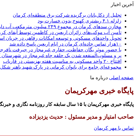
آخرین اخبار
تجلیل از دکل‌بانان برگزیده شرکت برق منطقه‌ای کرمان
زلزله ۴.۱ ریشتری کهنوج بدون خسارت بود
مخازن سدهای کرمان در مجموع ۲۴۹ میلیون مترمکعب آب دارند
تأمین آب موکب‌های زائران اربعین در کاظمین توسط آبفای کر
تحویل واحدهای مسکونی و توسعه امکانات رفاهی در جریان ا
۱۰هزار تماس جاده‌ای کرمان در ایام اربعین پاسخ داده شد
با حضور موثر یگان حفاظت، حفاری غیرمجاز در جیرفت نافرجام
پر و مسلوب‌المنفعه شدن یک حلقه چاه غیرمجاز در شهرستان ک
افتتاح ۲۰ واحد مسکونی به مناسبت هفته بهزیستی در فاریاب
مجموعه‌ای جامع برای بانوان کرمانی در پارک شهید باهنر شکل 
صفحه اصلی
درباره ما
پایگاه خبری مهرکریمان
پایگاه خبری مهرکریمان با ۱۵ سال سابقه کار روزنامه نگاری و خبرنگاری وابسته به هفته نامه مهرکریمان با بیش از ۶ سال سابقه چاپ و انتشار
صاحب امتیاز و مدیر مسئول : حدیث یزدیزاده
تماس با مهر کریمان