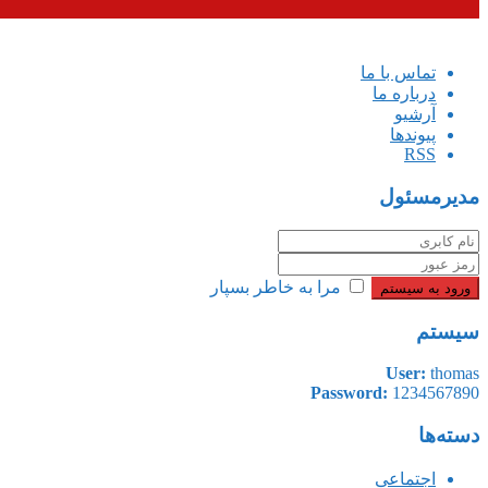
تماس با ما
درباره ما
آرشیو
پیوندها
RSS
مدیرمسئول
مرا به خاطر بسپار
ورود به سیستم
سیستم
User:
thomas
Password:
1234567890
دسته‌ها
اجتماعی