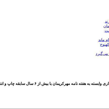
مان
ست
 ماند
هنوج
می‌گیرد