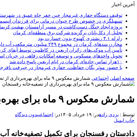
آخرین اخبار
توقیف دستگاه حفاری غیرمجاز حین حفر چاه عمیق در شهرستا
تسهیلگری در خصوص طرح حیوان درمانی برای فرزندان اتیسم
پروژه ایجاد جنگل دست‌کاشت در مسیر آرامستان بهشت کریمان 
تجلیل از دکل‌بانان برگزیده شرکت برق منطقه‌ای کرمان
زلزله ۴.۱ ریشتری کهنوج بدون خسارت بود
مخازن سدهای کرمان در مجموع ۲۴۹ میلیون مترمکعب آب دارند
تأمین آب موکب‌های زائران اربعین در کاظمین توسط آبفای کر
تحویل واحدهای مسکونی و توسعه امکانات رفاهی در جریان ا
۱۰هزار تماس جاده‌ای کرمان در ایام اربعین پاسخ داده شد
با حضور موثر یگان حفاظت، حفاری غیرمجاز در جیرفت نافرجام
صفحه اصلی
اجتماعی
شمارش معکوس ۹ ماه برای بهره‌برداری از تصفیه‌خانه رفسنجان
شمارش معکوس ۹ ماه برای بهره‌برداری از تصفیه‌خانه رفسنجان
توسط :
یزدی زاده
در:
۱۹ خرداد, ۱۴۰۵
در:
اجتماعی
بدون دیدگاه
چاپ
ایمیل
دادستان رفسنجان برای تکمیل تصفیه‌خانه آب شرب این