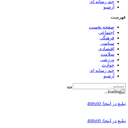
چند رسانه ای
آرشیو
فهرست
صفحه نخست
اجتماعی
فرهنگی
سیاسی
اقتصادی
سلامت
ورزشی
حوادث
چند رسانه ای
آرشیو
تبلیغ در اینجا: 468x60
تبلیغ در اینجا: 468x60