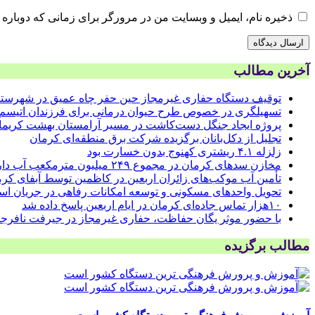
ذخیره نام، ایمیل و وبسایت من در مرورگر برای زمانی که دوباره 
آخرین مطالب
توقیف دستگاه حفاری غیرمجاز حین حفر چاه عمیق در شهرستا
تسهیلگری در خصوص طرح حیوان درمانی برای فرزندان اتیسم
پروژه ایجاد جنگل دست‌کاشت در مسیر آرامستان بهشت کریمان 
تجلیل از دکل‌بانان برگزیده شرکت برق منطقه‌ای کرمان
زلزله ۴.۱ ریشتری کهنوج بدون خسارت بود
مخازن سدهای کرمان در مجموع ۲۴۹ میلیون مترمکعب آب دارند
تأمین آب موکب‌های زائران اربعین در کاظمین توسط آبفای کر
تحویل واحدهای مسکونی و توسعه امکانات رفاهی در جریان ا
۱۰هزار تماس جاده‌ای کرمان در ایام اربعین پاسخ داده شد
با حضور موثر یگان حفاظت، حفاری غیرمجاز در جیرفت نافرجام
مطالب برگزیده